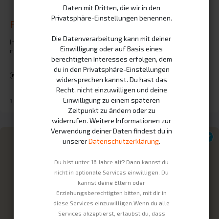
Daten mit Dritten, die wir in den
Privatsphäre-Einstellungen benennen.
Fertigungsvorgänge.
Die Datenverarbeitung kann mit deiner
In this course employee will learn the basic operations that
Einwilligung oder auf Basis eines
needs to be performed while manufacturing a product.
berechtigten Interesses erfolgen, dem
du in den Privatsphäre-Einstellungen
Schulung
Mittel
Basisstufe
Production
widersprechen kannst. Du hast das
Recht, nicht einzuwilligen und deine
Einwilligung zu einem späteren
1 Stunde 55 Minuten
6
Schritte
Zeitpunkt zu ändern oder zu
widerrufen. Weitere Informationen zur
Verwendung deiner Daten findest du in
unserer
Datenschutzerklärung
.
Du bist unter 16 Jahre alt? Dann kannst du
nicht in optionale Services einwilligen. Du
kannst deine Eltern oder
Erziehungsberechtigten bitten, mit dir in
diese Services einzuwilligen.Wenn du alle
Services akzeptierst, erlaubst du, dass