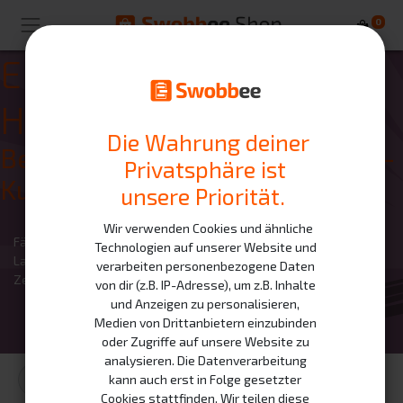
0
Erreichen Sie neue
Höhen
Die Wahrung deiner
Beginnen Sie heute Ihren Online-
Privatsphäre ist
Kurs!
unsere Priorität.
Wir verwenden Cookies und ähnliche
Fähigkeiten ausbauen und Erfolge erzielen! Ihre berufliche
Technologien auf unserer Website und
Laufbahn beginnt hier.
verarbeiten personenbezogene Daten
Zeit, einen Kurs zu beginnen.
von dir (z.B. IP-Adresse), um z.B. Inhalte
und Anzeigen zu personalisieren,
Medien von Drittanbietern einzubinden
oder Zugriffe auf unsere Website zu
analysieren. Die Datenverarbeitung
kann auch erst in Folge gesetzter
Cookies stattfinden. Wir teilen diese