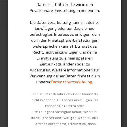
Daten mit Dritten, die wir in den
Privatsphäre-Einstellungen benennen.
Beliebteste Kurse
Alle ansehen
Die Datenverarbeitung kann mit deiner
Einwilligung oder auf Basis eines
berechtigten Interesses erfolgen, dem
du in den Privatsphäre-Einstellungen
widersprechen kannst. Du hast das
Recht, nicht einzuwilligen und deine
Einwilligung zu einem späteren
Zeitpunkt zu ändern oder zu
widerrufen. Weitere Informationen zur
Verwendung deiner Daten findest du in
unserer
Datenschutzerklärung
.
Du bist unter 16 Jahre alt? Dann kannst du
Fertigungsvorgänge.
nicht in optionale Services einwilligen. Du
kannst deine Eltern oder
In this course employee will learn the basic operations
that needs to be performed while manufacturing a
Erziehungsberechtigten bitten, mit dir in
product.
diese Services einzuwilligen.Wenn du alle
Services akzeptierst, erlaubst du, dass