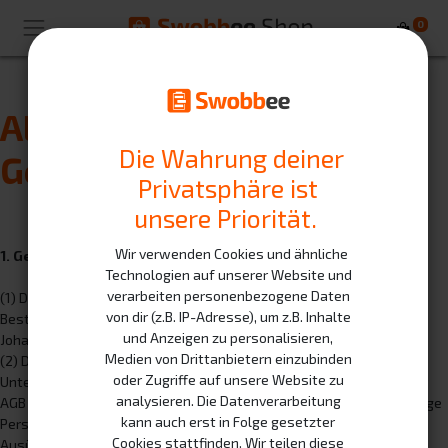
0
Allgemeine
Die Wahrung deiner
Geschäftsbedingungen
Privatsphäre ist
unsere Priorität.
Wir verwenden Cookies und ähnliche
1. Geltungsbereich und Anbieter
Technologien auf unserer Website und
verarbeiten personenbezogene Daten
(1) Diese Allgemeinen Geschäftsbedingungen gelten für alle
von dir (z.B. IP-Adresse), um z.B. Inhalte
Bestellungen, die Kunden bei dem Online-Shop der SWOBBEE GmbH,
und Anzeigen zu personalisieren,
Johann-Hittorf-Straße 8, 12489 Berlin, tätigen.
Medien von Drittanbietern einzubinden
(2) Das Angebot in unserem Online-Shop richtet sich sowohl an
oder Zugriffe auf unsere Website zu
Unternehmer als auch an Verbraucher. Unternehmer im Sinne dieser
analysieren. Die Datenverarbeitung
AGB ist eine natürliche oder juristische Person oder eine rechtsfähige
kann auch erst in Folge gesetzter
Personengesellschaft, die bei Abschluss eines Rechtsgeschäfts in
Cookies stattfinden. Wir teilen diese
Ausübung ihrer gewerblichen oder selbständigen beruflichen