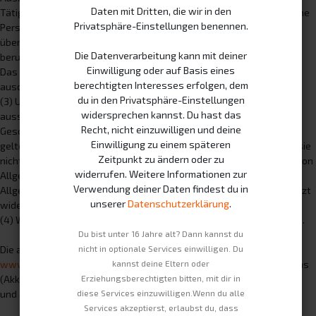
Daten mit Dritten, die wir in den
Tätigkeit handelt. Verbraucher im Sinne dieser AGB ist jede natürliche
Privatsphäre-Einstellungen benennen.
Person, die ein Rechtsgeschäft zu Zwecken abschließt, die
überwiegend weder ihrer gewerblichen noch ihrer selbständigen
Die Datenverarbeitung kann mit deiner
beruflichen Tätigkeit zugerechnet werden können.
Einwilligung oder auf Basis eines
Das nachfolgend unter Ziffer 10. ausgeführte Widerrufsrecht gilt
berechtigten Interesses erfolgen, dem
ausdrücklich nur für Verbraucher.
du in den Privatsphäre-Einstellungen
(3) Unsere Lieferungen, Leistungen und Angebote erfolgen
widersprechen kannst. Du hast das
ausschließlich auf der Grundlage dieser Allgemeinen
Recht, nicht einzuwilligen und deine
Geschäftsbedingungen. Die Allgemeinen Geschäftsbedingungen
Einwilligung zu einem späteren
gelten auch für alle künftigen Geschäftsbeziehungen, auch wenn sie
Zeitpunkt zu ändern oder zu
nicht nochmals ausdrücklich vereinbart werden. Der Einbeziehung von
widerrufen. Weitere Informationen zur
Allgemeinen Geschäftsbedingungen des Kunden, die unseren
Verwendung deiner Daten findest du in
Allgemeinen Geschäftsbedingungen widersprechen, wird schon jetzt
unserer
Datenschutzerklärung
.
widersprochen.
(4) Wir betreiben ein
Servicetelefon unter der Nr. +49 30 587047040
.
Du bist unter 16 Jahre alt? Dann kannst du
nicht in optionale Services einwilligen. Du
Die aktuelle Servicenummer befindet sich auf unserer Webseite
kannst deine Eltern oder
www.swobbee.com,
auf den von uns betriebenen Swobbee Stations
Erziehungsberechtigten bitten, mit dir in
(Akku-Wechsel/-Ladestationen)
diese Services einzuwilligen.Wenn du alle
und auf der Rückseite unserer RFID-Zugangskarten.
Services akzeptierst, erlaubst du, dass