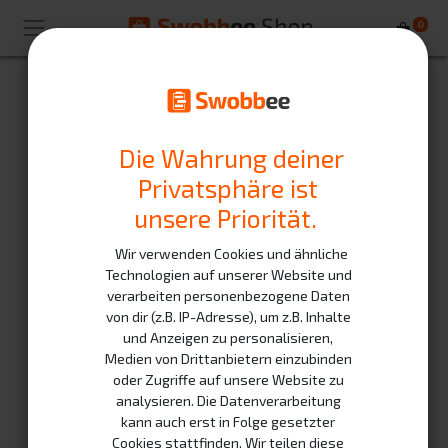
0
Ihre E-Mail
Die Wahrung deiner
Privatsphäre ist
Ihr Name
unsere Priorität.
Wir verwenden Cookies und ähnliche
Passwort
Technologien auf unserer Website und
verarbeiten personenbezogene Daten
von dir (z.B. IP-Adresse), um z.B. Inhalte
und Anzeigen zu personalisieren,
Passwort bestätigen
Medien von Drittanbietern einzubinden
oder Zugriffe auf unsere Website zu
analysieren. Die Datenverarbeitung
kann auch erst in Folge gesetzter
Cookies stattfinden. Wir teilen diese
Registrieren