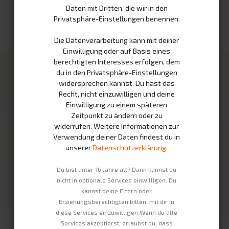
Daten mit Dritten, die wir in den
Haben Sie schon einen Benutzer?
Privatsphäre-Einstellungen benennen.
Die Datenverarbeitung kann mit deiner
Einwilligung oder auf Basis eines
berechtigten Interesses erfolgen, dem
Unsere Produkte
Infrastruktur
du in den Privatsphäre-Einstellungen
widersprechen kannst. Du hast das
Swobee Station
Partner
Recht, nicht einzuwilligen und deine
Einwilligung zu einem späteren
Mietakkus
Wie es funktioniert
Zeitpunkt zu ändern oder zu
Fahrzeuge
Nachhaltigkeit
widerrufen. Weitere Informationen zur
Verwendung deiner Daten findest du in
Unternehmen
Rechtliches
unserer
Datenschutzerklärung
.
Kontakt
Impressum
Du bist unter 16 Jahre alt? Dann kannst du
Über Uns
Datenschutzerklärung
nicht in optionale Services einwilligen. Du
kannst deine Eltern oder
Jobs
AGBs
Erziehungsberechtigten bitten, mit dir in
Widerrufsbelehrung
diese Services einzuwilligen.Wenn du alle
Services akzeptierst, erlaubst du, dass