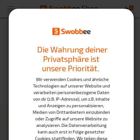
0
Ihre E-Mail
Die Wahrung deiner
Privatsphäre ist
unsere Priorität.
Bestätigen
Wir verwenden Cookies und ähnliche
Zurück zur Anmeldung
Technologien auf unserer Website und
verarbeiten personenbezogene Daten
von dir (z.B. IP-Adresse), um z.B. Inhalte
und Anzeigen zu personalisieren,
Medien von Drittanbietern einzubinden
Unsere Produkte
Infrastruktur
oder Zugriffe auf unsere Website zu
analysieren. Die Datenverarbeitung
Swobee Station
Partner
kann auch erst in Folge gesetzter
Mietakkus
Wie es funktioniert
Cookies stattfinden. Wir teilen diese