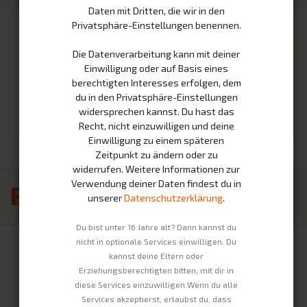
Daten mit Dritten, die wir in den
Fahrzeuge
Nachhaltigkeit
Privatsphäre-Einstellungen benennen.
Unternehmen
Rechtliches
Die Datenverarbeitung kann mit deiner
Einwilligung oder auf Basis eines
Kontakt
Impressum
berechtigten Interesses erfolgen, dem
Über Uns
Datenschutzerklärung
du in den Privatsphäre-Einstellungen
widersprechen kannst. Du hast das
Jobs
AGBs
Recht, nicht einzuwilligen und deine
Widerrufsbelehrung
Einwilligung zu einem späteren
Zeitpunkt zu ändern oder zu
widerrufen. Weitere Informationen zur
Verwendung deiner Daten findest du in
unserer
Datenschutzerklärung
.
Du bist unter 16 Jahre alt? Dann kannst du
Copyright © Swobbee GmbH
Deutsch
nicht in optionale Services einwilligen. Du
kannst deine Eltern oder
Erziehungsberechtigten bitten, mit dir in
diese Services einzuwilligen.Wenn du alle
Services akzeptierst, erlaubst du, dass