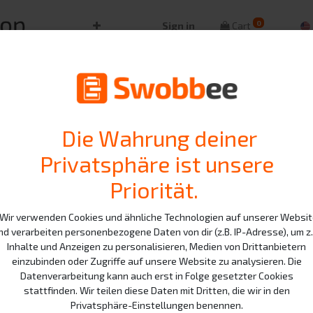
0
Sign in
Cart
Alle Produkte
Green
GreenPack
Die Wahrung deiner
Privatsphäre ist unsere
Billing: Monthly subscription
Priorität.
59.90
€
ir verwenden Cookies und ähnliche Technologien auf unserer Websi
nd verarbeiten personenbezogene Daten von dir (z.B. IP-Adresse), um z.
Inhalte und Anzeigen zu personalisieren, Medien von Drittanbietern
Excluding VAT
einzubinden oder Zugriffe auf unsere Website zu analysieren. Die
Datenverarbeitung kann auch erst in Folge gesetzter Cookies
Duration
stattfinden. Wir teilen diese Daten mit Dritten, die wir in den
Privatsphäre-Einstellungen benennen.