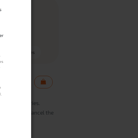
s
er
48 months
.
es
r
e
,
 to EU-countries.
 review and cancel the
e