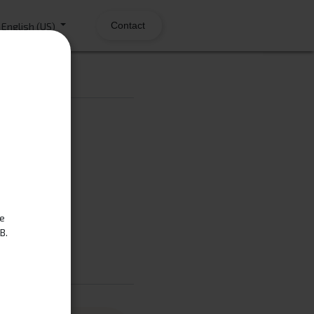
Contact
English (US)
Pack
te
B.