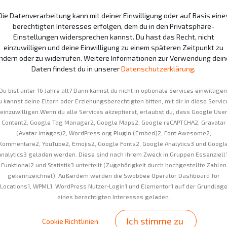
+
3 months
16.80
€
Die Datenverarbeitung kann mit deiner Einwilligung oder auf Basis eine
berechtigten Interesses erfolgen, dem du in den Privatsphäre-
+
12 months
Einstellungen widersprechen kannst. Du hast das Recht, nicht
8.80
€
einzuwilligen und deine Einwilligung zu einem späteren Zeitpunkt zu
ndern oder zu widerrufen. Weitere Informationen zur Verwendung dein
+
24 months
4.80
€
Daten findest du in unserer
Datenschutzerklärung
.
+
36 months
0.80
€
Du bist unter 16 Jahre alt? Dann kannst du nicht in optionale Services einwilligen
u kannst deine Eltern oder Erziehungsberechtigten bitten, mit dir in diese Servic
einzuwilligen.Wenn du alle Services akzeptierst, erlaubst du, dass Google Use
Content2, Google Tag Manager2, Google Maps2, Google reCAPTCHA2, Gravatar
(Avatar images)2, WordPress.org Plugin (Embed)2, Font Awesome2,
Kommentare2, YouTube2, Emojis2, Google Fonts2, Google Analytics3 und Googl
Analytics3 geladen werden. Diese sind nach ihrem Zweck in Gruppen Essenziell1
Funktional2 und Statistik3 unterteilt (Zugehörigkeit durch hochgestellte Zahlen
Currently only shipping
gekennzeichnet). Außerdem werden die Swobbee Operator Dashboard for
We reserve the right to
Locations1, WPML1, WordPress Nutzer-Login1 und Elementor1 auf der Grundlag
order.
eines berechtigten Interesses geladen.
Ich stimme zu
Cookie Richtlinien