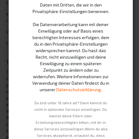
Ludwig Speidel
Daten mit Dritten, die wir in den
Privatsphäre-Einstellungen benennen.
info(at)swobbee.com
www.swobbee.com
Die Datenverarbeitung kann mit deiner
Einwilligung oder auf Basis eines
VAT ID No.: DE315260946
berechtigten Interesses erfolgen, dem
Commercial Register Entry: HRB 185134 B
du in den Privatsphäre-Einstellungen
widersprechen kannst. Du hast das
Recht, nicht einzuwilligen und deine
1. Content of the online offering
Einwilligung zu einem späteren
Zeitpunkt zu ändern oder zu
The author assumes no responsibility for the topicality,
widerrufen. Weitere Informationen zur
correctness, completeness, or quality of the information
Verwendung deiner Daten findest du in
provided. Liability claims against the author relating to material
unserer
Datenschutzerklärung
.
or immaterial damages caused by the use or non-use of the
presented information, or by the use of incorrect and
Du bist unter 16 Jahre alt? Dann kannst du
incomplete information, are fundamentally excluded unless
nicht in optionale Services einwilligen. Du
there is evidence of willful or grossly negligent misconduct on
kannst deine Eltern oder
the part of the author. All offers are non-binding and subject to
Erziehungsberechtigten bitten, mit dir in
change. The author expressly reserves the right to modify,
diese Services einzuwilligen.Wenn du alle
supplement, delete, or temporarily or permanently discontinue
Services akzeptierst, erlaubst du, dass
parts of the pages or the entire offering without separate