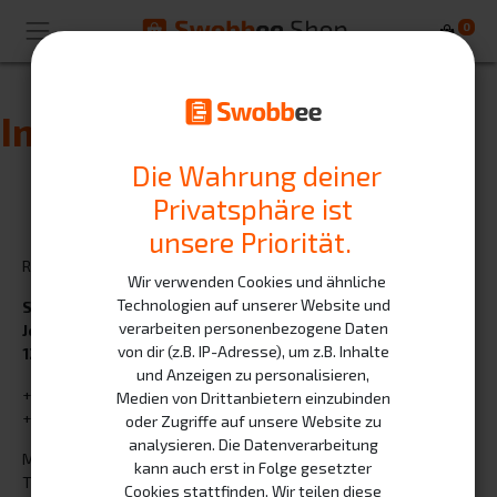
0
Imprint
Die Wahrung deiner
Privatsphäre ist
unsere Priorität.
Responsible for the content of this website:
Wir verwenden Cookies und ähnliche
Technologien auf unserer Website und
Swobbee GmbH
verarbeiten personenbezogene Daten
Johann-Hittorf-Str.8
von dir (z.B. IP-Adresse), um z.B. Inhalte
12489 Berlin
und Anzeigen zu personalisieren,
+49 (0)30 639 287 250
Medien von Drittanbietern einzubinden
+49 (0)30 639 287 260
oder Zugriffe auf unsere Website zu
analysieren. Die Datenverarbeitung
​Managing Directors:
kann auch erst in Folge gesetzter
Thomas Duscha
Cookies stattfinden. Wir teilen diese