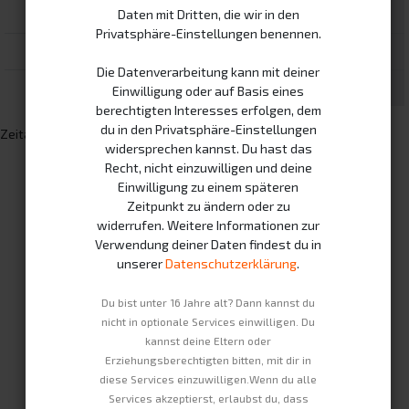
17
18
19
20
21
22
23
Daten mit Dritten, die wir in den
Privatsphäre-Einstellungen benennen.
24
25
26
27
28
29
30
Die Datenverarbeitung kann mit deiner
31
1
2
3
4
5
6
Einwilligung oder auf Basis eines
berechtigten Interesses erfolgen, dem
du in den Privatsphäre-Einstellungen
Zeitanzeige in
Europe/Brussels
Zeitzone
widersprechen kannst. Du hast das
Recht, nicht einzuwilligen und deine
Einwilligung zu einem späteren
Zeitpunkt zu ändern oder zu
widerrufen. Weitere Informationen zur
Verwendung deiner Daten findest du in
unserer
Datenschutzerklärung
.
Du bist unter 16 Jahre alt? Dann kannst du
nicht in optionale Services einwilligen. Du
kannst deine Eltern oder
Erziehungsberechtigten bitten, mit dir in
diese Services einzuwilligen.Wenn du alle
Services akzeptierst, erlaubst du, dass