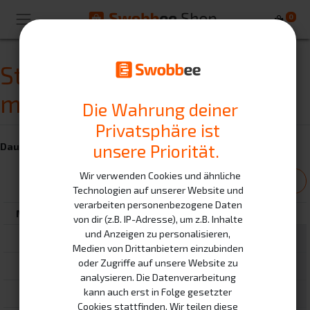
0
Stephan Von Wolff - Let's
meet
Die Wahrung deiner
Privatsphäre ist
unsere Priorität.
Dauer:
01:00
Stunde
August 2026
Wir verwenden Cookies und ähnliche
Technologien auf unserer Website und
verarbeiten personenbezogene Daten
Mo.
Di.
Mi.
Do.
Fr.
Sa.
So.
von dir (z.B. IP-Adresse), um z.B. Inhalte
und Anzeigen zu personalisieren,
27
28
29
30
31
1
2
Medien von Drittanbietern einzubinden
oder Zugriffe auf unsere Website zu
8
3
4
5
6
7
9
analysieren. Die Datenverarbeitung
kann auch erst in Folge gesetzter
10
11
12
13
14
15
16
Cookies stattfinden. Wir teilen diese