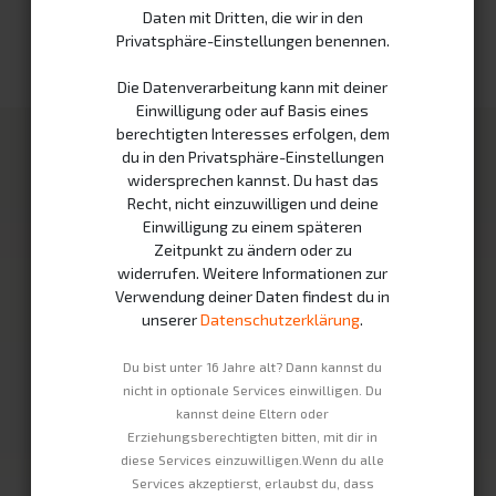
Daten mit Dritten, die wir in den
Haben Sie schon einen Benutzer?
Privatsphäre-Einstellungen benennen.
Die Datenverarbeitung kann mit deiner
Einwilligung oder auf Basis eines
berechtigten Interesses erfolgen, dem
Unsere Produkte
Infrastruktur
du in den Privatsphäre-Einstellungen
widersprechen kannst. Du hast das
Swobee Station
Partner
Recht, nicht einzuwilligen und deine
Einwilligung zu einem späteren
Mietakkus
Wie es funktioniert
Zeitpunkt zu ändern oder zu
Fahrzeuge
Nachhaltigkeit
widerrufen. Weitere Informationen zur
Verwendung deiner Daten findest du in
Unternehmen
Rechtliches
unserer
Datenschutzerklärung
.
Kontakt
Impressum
Du bist unter 16 Jahre alt? Dann kannst du
Über Uns
Datenschutzerklärung
nicht in optionale Services einwilligen. Du
kannst deine Eltern oder
Jobs
AGBs
Erziehungsberechtigten bitten, mit dir in
Widerrufsbelehrung
diese Services einzuwilligen.Wenn du alle
Services akzeptierst, erlaubst du, dass