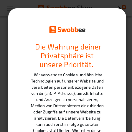
0
Ihre E-Mail
Die Wahrung deiner
Privatsphäre ist
Ihr Name
unsere Priorität.
Wir verwenden Cookies und ähnliche
Passwort
Technologien auf unserer Website und
verarbeiten personenbezogene Daten
von dir (z.B. IP-Adresse), um z.B. Inhalte
und Anzeigen zu personalisieren,
Passwort bestätigen
Medien von Drittanbietern einzubinden
oder Zugriffe auf unsere Website zu
analysieren. Die Datenverarbeitung
kann auch erst in Folge gesetzter
Cookies stattfinden. Wir teilen diese
Registrieren