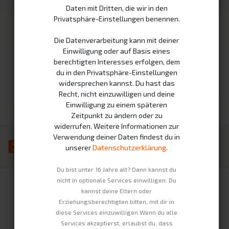
Daten mit Dritten, die wir in den
Fahrzeuge
Nachhaltigkeit
Privatsphäre-Einstellungen benennen.
Unternehmen
Rechtliches
Die Datenverarbeitung kann mit deiner
Einwilligung oder auf Basis eines
Kontakt
Impressum
berechtigten Interesses erfolgen, dem
Über Uns
Datenschutzerklärung
du in den Privatsphäre-Einstellungen
widersprechen kannst. Du hast das
Jobs
AGBs
Recht, nicht einzuwilligen und deine
Widerrufsbelehrung
Einwilligung zu einem späteren
Zeitpunkt zu ändern oder zu
widerrufen. Weitere Informationen zur
Verwendung deiner Daten findest du in
unserer
Datenschutzerklärung
.
Du bist unter 16 Jahre alt? Dann kannst du
Copyright © Swobbee GmbH
Deutsch
nicht in optionale Services einwilligen. Du
kannst deine Eltern oder
Erziehungsberechtigten bitten, mit dir in
diese Services einzuwilligen.Wenn du alle
Services akzeptierst, erlaubst du, dass