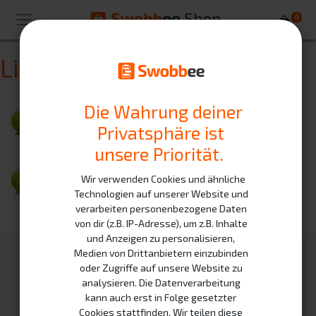
0
Livechat-Supportkanäle
Die Wahrung deiner
Hotline Swobbee
Privatsphäre ist
unsere Priorität.
Wir verwenden Cookies und ähnliche
Rental batteries/charger
Technologien auf unserer Website und
verarbeiten personenbezogene Daten
von dir (z.B. IP-Adresse), um z.B. Inhalte
und Anzeigen zu personalisieren,
Medien von Drittanbietern einzubinden
Unsere Produkte
Infrastruktur
oder Zugriffe auf unsere Website zu
analysieren. Die Datenverarbeitung
Swobee Station
Partner
kann auch erst in Folge gesetzter
Mietakkus
Wie es funktioniert
Cookies stattfinden. Wir teilen diese