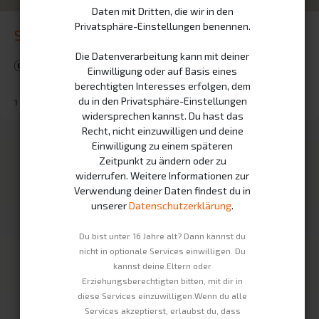
Daten mit Dritten, die wir in den
Privatsphäre-Einstellungen benennen.
Schulung zum Reparaturauftrag.
Die Datenverarbeitung kann mit deiner
Schulung
Certification.
Service
Einwilligung oder auf Basis eines
berechtigten Interesses erfolgen, dem
du in den Privatsphäre-Einstellungen
1 Stunde 20 Minuten
3
Schritte
widersprechen kannst. Du hast das
Recht, nicht einzuwilligen und deine
Einwilligung zu einem späteren
Zeitpunkt zu ändern oder zu
Unsere Produkte
Infrastruktur
widerrufen. Weitere Informationen zur
Verwendung deiner Daten findest du in
Swobee Station
Partner
unserer
Datenschutzerklärung
.
Mietakkus
Wie es funktioniert
Du bist unter 16 Jahre alt? Dann kannst du
Fahrzeuge
Nachhaltigkeit
nicht in optionale Services einwilligen. Du
kannst deine Eltern oder
Unternehmen
Rechtliches
Erziehungsberechtigten bitten, mit dir in
diese Services einzuwilligen.Wenn du alle
Kontakt
Impressum
Services akzeptierst, erlaubst du, dass