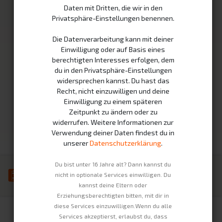
Daten mit Dritten, die wir in den
Swobee Station
Partner
Privatsphäre-Einstellungen benennen.
Mietakkus
Wie es funktioniert
Die Datenverarbeitung kann mit deiner
Fahrzeuge
Nachhaltigkeit
Einwilligung oder auf Basis eines
berechtigten Interesses erfolgen, dem
Unternehmen
Rechtliches
du in den Privatsphäre-Einstellungen
widersprechen kannst. Du hast das
Kontakt
Impressum
Recht, nicht einzuwilligen und deine
Über Uns
Datenschutzerklärung
Einwilligung zu einem späteren
Zeitpunkt zu ändern oder zu
Jobs
AGBs
widerrufen. Weitere Informationen zur
Widerrufsbelehrung
Verwendung deiner Daten findest du in
unserer
Datenschutzerklärung
.
Du bist unter 16 Jahre alt? Dann kannst du
nicht in optionale Services einwilligen. Du
kannst deine Eltern oder
Erziehungsberechtigten bitten, mit dir in
Copyright © Swobbee GmbH
Deutsch
diese Services einzuwilligen.Wenn du alle
Services akzeptierst, erlaubst du, dass