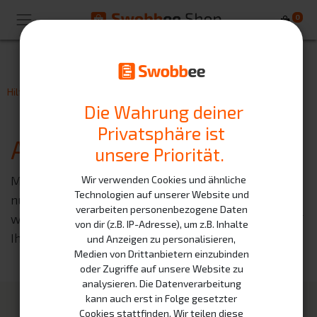
0
Hilfe
Auszeichnungen
Die Wahrung deiner
Privatsphäre ist
Auszeichnungen
unsere Priorität.
Mit Ihren Fragen und Antworten gewinnen Sie nicht
Wir verwenden Cookies und ähnliche
Technologien auf unserer Website und
nur an Reputation, Sie erhalten auch Abzeichen,
verarbeiten personenbezogene Daten
wenn Sie besonders hilfreich sind.
Diese werden auf
von dir (z.B. IP-Adresse), um z.B. Inhalte
Ihrer Profilseite und in Ihren Beiträgen angezeigt.
und Anzeigen zu personalisieren,
Medien von Drittanbietern einzubinden
oder Zugriffe auf unsere Website zu
analysieren. Die Datenverarbeitung
kann auch erst in Folge gesetzter
Unsere Produkte
Infrastruktur
Cookies stattfinden. Wir teilen diese