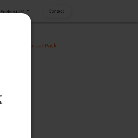
Contact
English (US)
Charger GreenPack
rs
enPack
te
B.