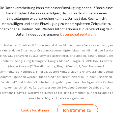
Die Datenverarbeitung kann mit deiner Einwilligung oder auf Basis eine
3 months
12 m
berechtigten Interesses erfolgen, dem du in den Privatsphäre-
Einstellungen widersprechen kannst. Du hast das Recht, nicht
24 months
36 
einzuwilligen und deine Einwilligung zu einem späteren Zeitpunkt zu
ndern oder zu widerrufen. Weitere Informationen zur Verwendung dein
48 months
54 
Daten findest du in unserer
Datenschutzerklärung
.
Du bist unter 16 Jahre alt? Dann kannst du nicht in optionale Services einwilligen
u kannst deine Eltern oder Erziehungsberechtigten bitten, mit dir in diese Servic
einzuwilligen.Wenn du alle Services akzeptierst, erlaubst du, dass Google Use
Content2, Google Tag Manager2, Google Maps2, Google reCAPTCHA2, Gravatar
(Avatar images)2, WordPress.org Plugin (Embed)2, Font Awesome2,
Kommentare2, YouTube2, Emojis2, Google Fonts2, Google Analytics3 und Googl
Currently only shipping
Analytics3 geladen werden. Diese sind nach ihrem Zweck in Gruppen Essenziell1
We reserve the right to
Funktional2 und Statistik3 unterteilt (Zugehörigkeit durch hochgestellte Zahlen
order.
gekennzeichnet). Außerdem werden die Swobbee Operator Dashboard for
Locations1, WPML1, WordPress Nutzer-Login1 und Elementor1 auf der Grundlag
eines berechtigten Interesses geladen.
Ich stimme zu
Cookie Richtlinien