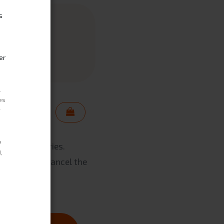
s
onths
months
er
months
.
es
r
e
 to EU-countries.
,
 review and cancel the
e