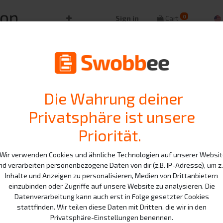
0
Sign in
Cart
Alle Produkte
Charge
Die Wahrung deiner
Charger Gre
Privatsphäre ist unsere
Billing: Monthly subscription
Priorität.
10.00
€
ir verwenden Cookies und ähnliche Technologien auf unserer Websi
nd verarbeiten personenbezogene Daten von dir (z.B. IP-Adresse), um z.
Inhalte und Anzeigen zu personalisieren, Medien von Drittanbietern
einzubinden oder Zugriffe auf unsere Website zu analysieren. Die
Excluding VAT
Datenverarbeitung kann auch erst in Folge gesetzter Cookies
Duration
stattfinden. Wir teilen diese Daten mit Dritten, die wir in den
Privatsphäre-Einstellungen benennen.