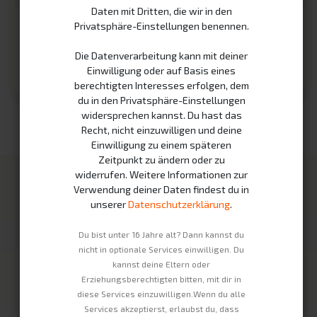
Daten mit Dritten, die wir in den
Charger GreenPack
AES 54,6V Charger 3,0 A
Privatsphäre-Einstellungen benennen.
standalone
400 W
58,8 V
164 W
3,0 A (DC)
Die Datenverarbeitung kann mit deiner
Einwilligung oder auf Basis eines
Rent from
10.00
€
Rent from
8.00
€
berechtigten Interesses erfolgen, dem
du in den Privatsphäre-Einstellungen
widersprechen kannst. Du hast das
Recht, nicht einzuwilligen und deine
Einwilligung zu einem späteren
Zeitpunkt zu ändern oder zu
widerrufen. Weitere Informationen zur
Our Products
Infrastructure
Verwendung deiner Daten findest du in
unserer
Datenschutzerklärung
.
Swobbee Station
Partner
Mietakkus
Wie es funktioniert
Du bist unter 16 Jahre alt? Dann kannst du
nicht in optionale Services einwilligen. Du
Fahrzeuge
Nachhaltigkeit
kannst deine Eltern oder
Erziehungsberechtigten bitten, mit dir in
Enterprise
Legal infos
diese Services einzuwilligen.Wenn du alle
Services akzeptierst, erlaubst du, dass
Kontakt
Impressum