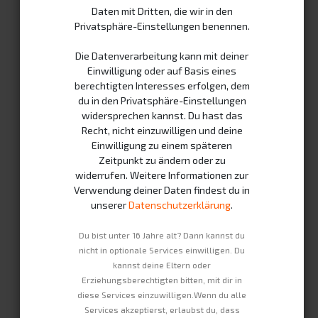
Daten mit Dritten, die wir in den
Privatsphäre-Einstellungen benennen.
Die Datenverarbeitung kann mit deiner
Einwilligung oder auf Basis eines
berechtigten Interesses erfolgen, dem
du in den Privatsphäre-Einstellungen
AES PowerPack Plus
widersprechen kannst. Du hast das
Recht, nicht einzuwilligen und deine
Einwilligung zu einem späteren
Billing: Monthly subscription
Zeitpunkt zu ändern oder zu
widerrufen. Weitere Informationen zur
60.90
€
Verwendung deiner Daten findest du in
unserer
Datenschutzerklärung
.
Excluding VAT
Du bist unter 16 Jahre alt? Dann kannst du
nicht in optionale Services einwilligen. Du
Duration
kannst deine Eltern oder
Erziehungsberechtigten bitten, mit dir in
diese Services einzuwilligen.Wenn du alle
+
+
Services akzeptierst, erlaubst du, dass
3 months
12 months
27.40
€
19.40
€